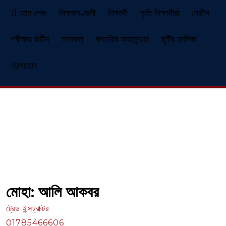
হোম পেজ
শিক্ষকমণ্ডলী
শিক্ষার্থী
কৃতি শিক্ষার্থীরা
নোটিশ
পরীক্ষার রুটিন
ফলাফল
বাৎসরিক ক্যালেন্ডার
ছুটির তালিকা
যোগাযোগ
মোহা: আলি আকবর
ট্রেড ইন্সট্রাক্টর
01785466606